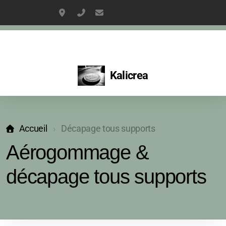
2237 Av Guillaume Dulac, La Ciotat
06 15 51 82 64
kaliboinet@gmail.com
Kalicrea
Aérogommage & décapage tous supports
Relooking de meubles sur mesure
Accueil
Décapage tous supports
Aérogommage &
meubles relookés
décapage tous supports
Meubles à personnaliser
L'univers créatif de Kalicrea