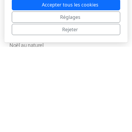
Accepter tous les cookies
L'art de l'apéro
Soliflore & Fleurs éternelles
Réglages
Bijoux et Porte-bijoux
Rejeter
Boites & Secrets
L'art de nommer
Noël au naturel
Rallumeuse d'étoiles
Porte clés, porte Gris-Gris
Pyrogravures
Qui suis-je ?
Contact
Légal
Conditions d'utilisation
Politique de confidentialité