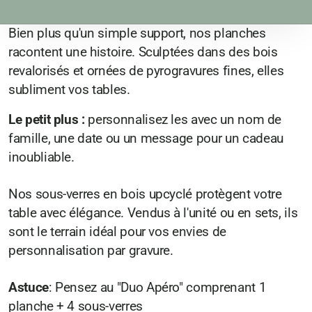
L'art de l'apéro
Bien plus qu'un simple support, nos planches
Soliflore & Fleurs éternelles
racontent une histoire. Sculptées dans des bois
revalorisés et ornées de pyrogravures fines, elles
Bijoux et Porte-bijoux
subliment vos tables.
Boites & Secrets
Le petit plus :
personnalisez les avec un nom de
L'art de nommer
famille, une date ou un message pour un cadeau
inoubliable.
Noël au naturel
Nos sous-verres en bois upcyclé protègent votre
Rallumeuse d'étoiles
table avec élégance. Vendus à l'unité ou en sets, ils
Porte clés, porte Gris-Gris
sont le terrain idéal pour vos envies de
personnalisation par gravure.
Pyrogravures
Astuce
: Pensez au "Duo Apéro" comprenant 1
planche + 4 sous-verres