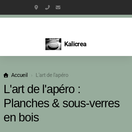
2237 Av Guillaume Dulac, La Ciotat
06 15 51 82 64
kaliboinet@gmail.com
Kalicrea
Aérogommage & décapage tous supports
Relooking de meubles sur mesure
Accueil
L'art de l'apéro
L'art de l'apéro :
meubles relookés
Planches & sous-verres
Meubles à personnaliser
en bois
L'univers créatif de Kalicrea