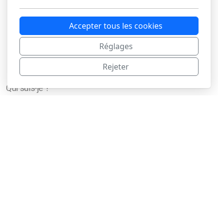
Boites & Secrets
L'art de nommer
Accepter tous les cookies
Noël au naturel
Rallumeuse d'étoiles
Réglages
Porte clés, porte Gris-Gris
Rejeter
Pyrogravures
Qui suis-je ?
Contact
Légal
Conditions d'utilisation
Politique de confidentialité
Copyright, tous droits réservés