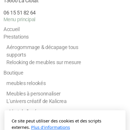
13600 La Ciotat
06 15 51 82 64
Menu principal
Accueil
Prestations
Aérogommage & décapage tous
supports
Relooking de meubles sur mesure
Boutique
meubles relookés
Meubles à personnaliser
L'univers créatif de Kalicrea
L'art de l'apéro
Soliflore & Fleurs éternelles
Ce site peut utiliser des cookies et des scripts
Bijoux et Porte-bijoux
externes.
Plus d'informations