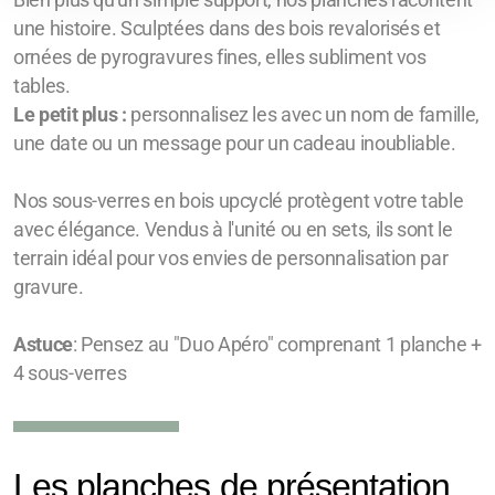
Bien plus qu'un simple support, nos planches racontent
L'art de l'apéro
une histoire. Sculptées dans des bois revalorisés et
ornées de pyrogravures fines, elles subliment vos
Soliflore & Fleurs éternelles
tables.
Le petit plus :
personnalisez les avec un nom de famille,
Bijoux et Porte-bijoux
une date ou un message pour un cadeau inoubliable.
Boites & Secrets
Nos sous-verres en bois upcyclé protègent votre table
L'art de nommer
avec élégance. Vendus à l'unité ou en sets, ils sont le
terrain idéal pour vos envies de personnalisation par
Noël au naturel
gravure.
Rallumeuse d'étoiles
Astuce
: Pensez au "Duo Apéro" comprenant 1 planche +
Porte clés, porte Gris-Gris
4 sous-verres
Pyrogravures
Les planches de présentation