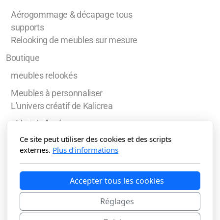
Aérogommage & décapage tous
supports
Relooking de meubles sur mesure
Boutique
meubles relookés
Meubles à personnaliser
L'univers créatif de Kalicrea
L'art de l'apéro
Soliflore & Fleurs éternelles
Ce site peut utiliser des cookies et des scripts
Bijoux et Porte-bijoux
externes.
Plus d'informations
Boites & Secrets
L'art de nommer
Accepter tous les cookies
Noël au naturel
Rallumeuse d'étoiles
Réglages
Porte clés, porte Gris-Gris