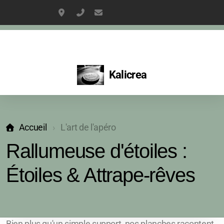
2237 Av Guillaume Dulac, La Ciotat
06 15 51 82 64
kaliboinet@gmail.com
Kalicrea
Aérogommage & décapage tous supports
Relooking de meubles sur mesure
Accueil
L'art de l'apéro
Rallumeuse d'étoiles :
meubles relookés
Étoiles & Attrape-rêves
Meubles à personnaliser
L'univers créatif de Kalicrea