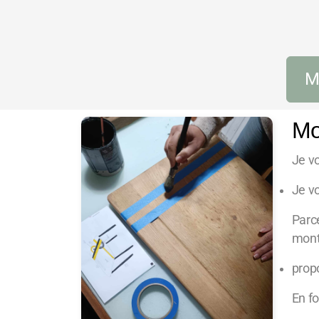
M
Mo
Je v
Je v
Parce
montr
propo
En fo