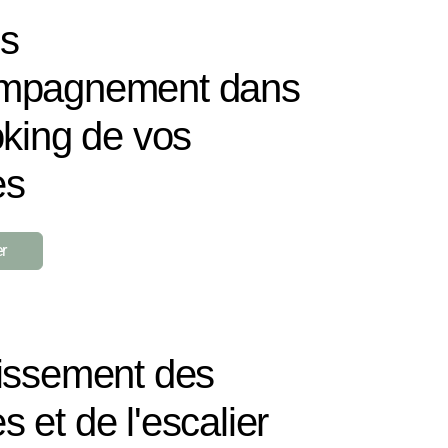
s
ompagnement dans
oking de vos
es
r
cissement des
 et de l'escalier