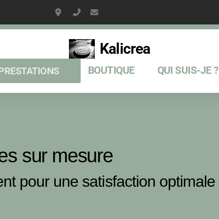
2237 Av Guillaume Dulac, La Ciotat
06 15 51 82 64
kaliboinet@gmail.com
Kalicrea
BOUTIQUE
QUI SUIS-JE ?
PRESTATIONS
es sur mesure
t pour une satisfaction optimale