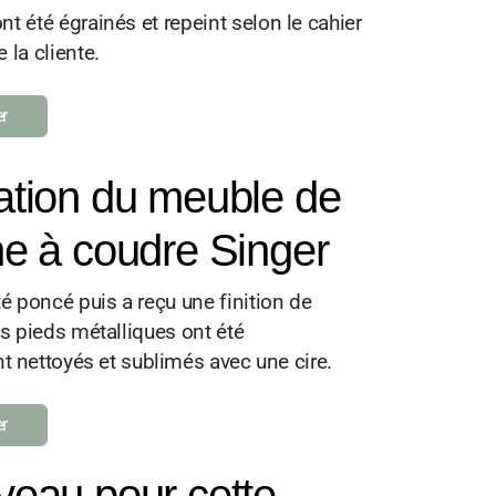
t été égrainés et repeint selon le cahier
 la cliente.
r
tion du meuble de
e à coudre Singer
té poncé puis a reçu une finition de
es pieds métalliques ont
été
 nettoyés et sublimés avec une cire.
r
eau pour cette