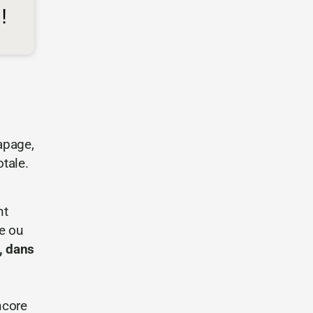
apage,
otale.
nt
e ou
, dans
ncore