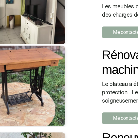
Les meubles on
des charges de
Me contacte
Rénova
machin
Le plateau a é
protection . L
soigneusement
Me contacte
Renouv