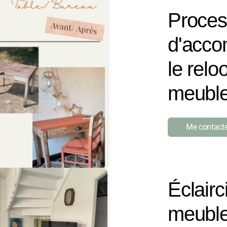
Proces
d'acc
le relo
meubl
Me contacte
Éclair
meubles