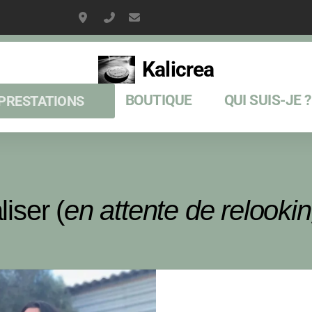
2237 Av Guillaume Dulac, La Ciotat
06 15 51 82 64
kaliboinet@gmail.com
Kalicrea
BOUTIQUE
QUI SUIS-JE ?
PRESTATIONS
iser (
en attente de relooki