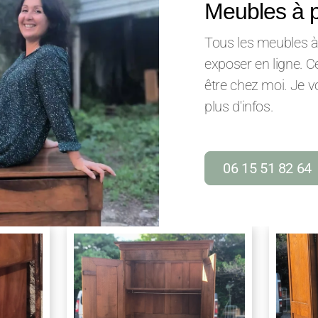
Meubles à p
Tous les meubles à
exposer en ligne. C
être chez moi. Je v
plus d'infos.
06 15 51 82 64