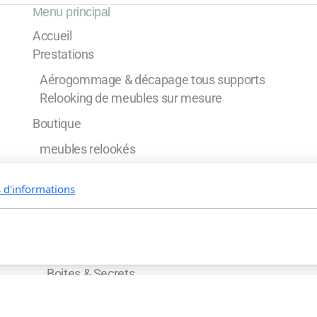
Menu principal
Accueil
Prestations
Aérogommage & décapage tous supports
Relooking de meubles sur mesure
Boutique
meubles relookés
Meubles à personnaliser
s d'informations
L'univers créatif de Kalicrea
L'art de l'apéro
Soliflore & Fleurs éternelles
Bijoux et Porte-bijoux
Boites & Secrets
L'art de nommer
Noël au naturel